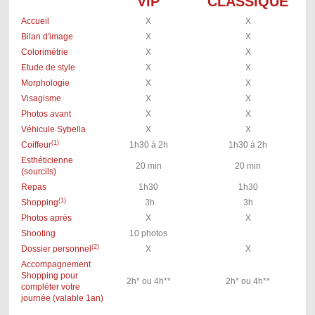
VIP
CLASSIQUE
Accueil
X
X
Bilan d'image
X
X
Colorimétrie
X
X
Etude de style
X
X
Morphologie
X
X
Visagisme
X
X
Photos avant
X
X
Véhicule Sybella
X
X
(1)
Coiffeur
1h30 à 2h
1h30 à 2h
Esthéticienne
20 min
20 min
(sourcils)
Repas
1h30
1h30
(1)
Shopping
3h
3h
Photos après
X
X
Shooting
10 photos
(2)
Dossier personnel
X
X
Accompagnement
Shopping pour
2h* ou 4h**
2h* ou 4h**
compléter votre
journée (valable 1an)