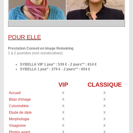
POUR ELLE
Prestation Conseil en Image Relooking
1 à 2 journées (non consécutives)
SYBELLA VIP 1 jour* : 539 € - 2 jours** : 814 €
SYBELLA
1 jour* : 379 € - 2 jours** : 654 €
VIP
CLASSIQUE
Accueil
X
X
Bilan d'image
X
X
Colorimétrie
X
X
Etude de style
X
X
Morphologie
X
X
Visagisme
X
X
Photos avant
X
X