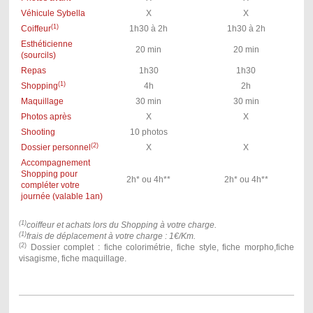
Véhicule Sybella
X
X
(1)
Coiffeur
1h30 à 2h
1h30 à 2h
Esthéticienne
20 min
20 min
(sourcils)
Repas
1h30
1h30
(1)
Shopping
4h
2h
Maquillage
30 min
30 min
Photos après
X
X
Shooting
10 photos
(2)
Dossier personnel
X
X
Accompagnement
Shopping pour
2h* ou 4h**
2h* ou 4h**
compléter votre
journée (valable 1an)
(1)
coiffeur et achats lors du Shopping à votre charge.
(1)
frais de déplacement à votre charge : 1€/Km.
(2)
Dossier complet : fiche colorimétrie, fiche style, fiche morpho,fiche
visagisme, fiche maquillage.