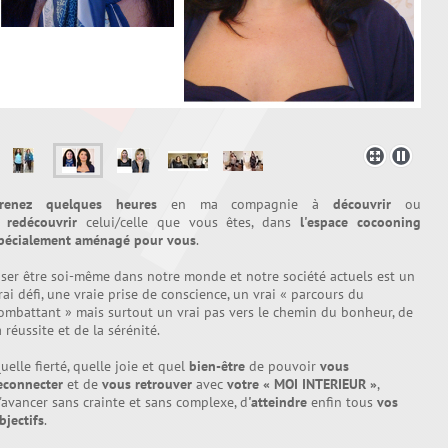
renez quelques heures
en ma compagnie à
découvrir
ou
à
redécouvrir
celui/celle que vous êtes, dans
l'espace cocooning
pécialement aménagé pour vous
.
ser être soi-même dans notre monde et notre société actuels est un
rai défi, une vraie prise de conscience, un vrai « parcours du
ombattant » mais surtout un vrai pas vers le chemin du bonheur, de
a réussite et de la sérénité.
uelle fierté, quelle joie et quel
bien-être
de pouvoir
vous
econnecter
et de
vous retrouver
avec
votre « MOI INTERIEUR »
,
'avancer sans crainte et sans complexe, d
'atteindre
enfin tous
vos
bjectifs
.