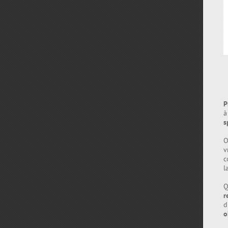
P
s
O
v
c
l
Q
r
d
o