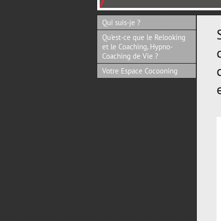
Qui suis-je ?
Qu'est-ce que le Relooking
et le Coaching, Hypno-
Coaching de Vie ?
Votre Espace Cocooning