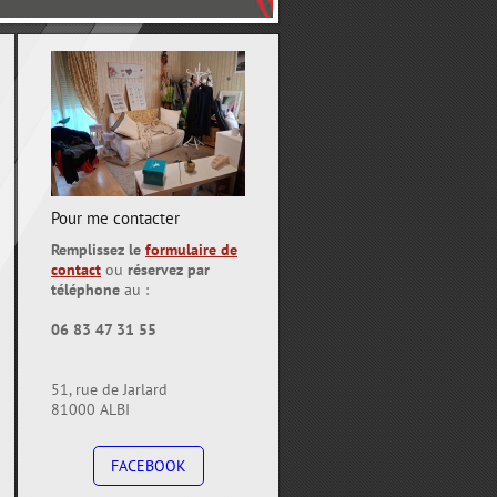
Pour me contacter
Remplissez le
formulaire de
contact
ou
réservez par
téléphone
au :
06 83 47 31 55
51, rue de Jarlard
81000 ALBI
FACEBOOK