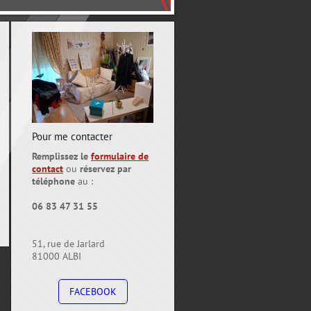
Pour me contacter
Remplissez le
formulaire de
contact
ou
réservez par
téléphone
au :
06 83 47 31 55
51, rue de Jarlard
81000 ALBI
FACEBOOK