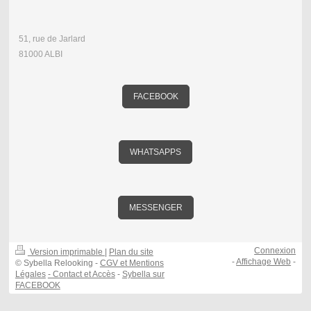
51, rue de Jarlard
81000 ALBI
FACEBOOK
WHATSAPPS
MESSENGER
Connexion
Version imprimable
|
Plan du site
-
Affichage Web
-
© Sybella Relooking -
CGV et Mentions
Légales
- Contact et Accès
-
Sybella sur
FACEBOOK